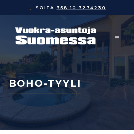
Siirry
SOITA
358 10 3274230
sisältöön
VALIK
BOHO-TYYLI