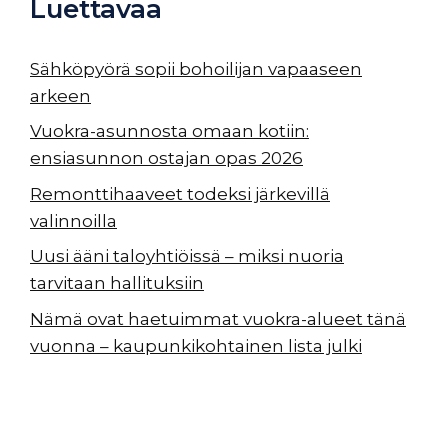
Luettavaa
Sähköpyörä sopii bohoilijan vapaaseen
arkeen
Vuokra-asunnosta omaan kotiin:
ensiasunnon ostajan opas 2026
Remonttihaaveet todeksi järkevillä
valinnoilla
Uusi ääni taloyhtiöissä – miksi nuoria
tarvitaan hallituksiin
Nämä ovat haetuimmat vuokra-alueet tänä
vuonna – kaupunkikohtainen lista julki