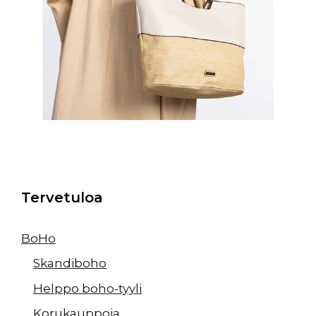
Tervetuloa
BoHo
Skandiboho
Helppo boho-tyyli
Korukauppoja