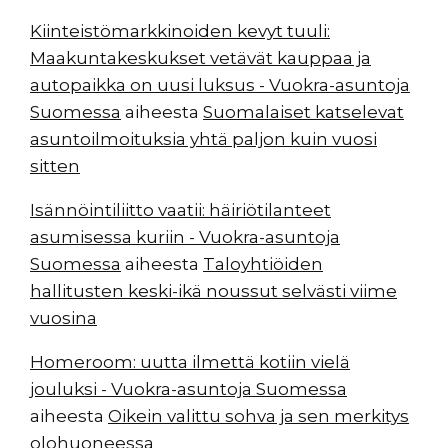
Kiinteistömarkkinoiden kevyt tuuli:
Maakuntakeskukset vetävät kauppaa ja
autopaikka on uusi luksus - Vuokra-asuntoja
Suomessa
aiheesta
Suomalaiset katselevat
asuntoilmoituksia yhtä paljon kuin vuosi
sitten
Isännöintiliitto vaatii: häiriötilanteet
asumisessa kuriin - Vuokra-asuntoja
Suomessa
aiheesta
Taloyhtiöiden
hallitusten keski-ikä noussut selvästi viime
vuosina
Homeroom: uutta ilmettä kotiin vielä
jouluksi - Vuokra-asuntoja Suomessa
aiheesta
Oikein valittu sohva ja sen merkitys
olohuoneessa