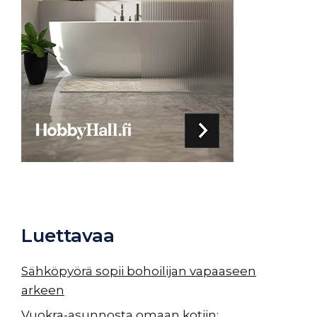
Luettavaa
Sähköpyörä sopii bohoilijan vapaaseen
arkeen
Vuokra-asunnosta omaan kotiin: