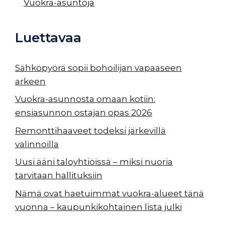
Vuokra-asuntoja
Luettavaa
Sähköpyörä sopii bohoilijan vapaaseen
arkeen
Vuokra-asunnosta omaan kotiin:
ensiasunnon ostajan opas 2026
Remonttihaaveet todeksi järkevillä
valinnoilla
Uusi ääni taloyhtiöissä – miksi nuoria
tarvitaan hallituksiin
Nämä ovat haetuimmat vuokra-alueet tänä
vuonna – kaupunkikohtainen lista julki