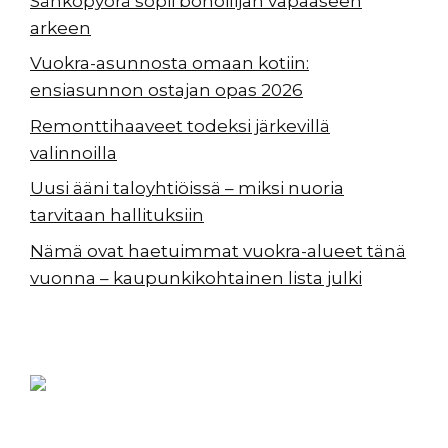
Sähköpyörä sopii bohoilijan vapaaseen
arkeen
Vuokra-asunnosta omaan kotiin:
ensiasunnon ostajan opas 2026
Remonttihaaveet todeksi järkevillä
valinnoilla
Uusi ääni taloyhtiöissä – miksi nuoria
tarvitaan hallituksiin
Nämä ovat haetuimmat vuokra-alueet tänä
vuonna – kaupunkikohtainen lista julki