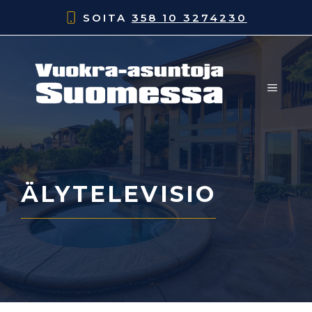
Siirry
SOITA
358 10 3274230
sisältöön
VALIK
ÄLYTELEVISIO